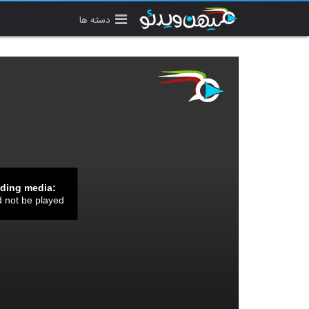
دسته ها
ading media:
d not be played