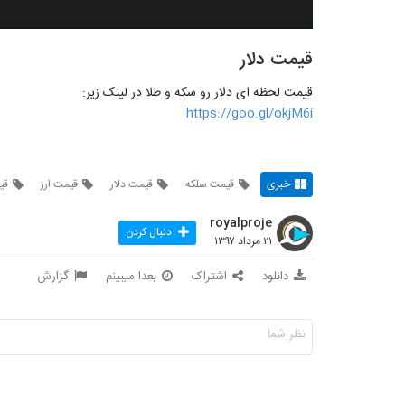
قیمت دلار
قیمت لحظه ای دلار رو سکه و طلا در لینک زیر:
https://goo.gl/okjM6i
خبری
قیمت سلکه
قیمت دلار
قیمت ارز
قی
royalproje
دنبال کردن
۲۱ مرداد ۱۳۹۷
دانلود
اشتراک
بعدا میبینم
گزارش