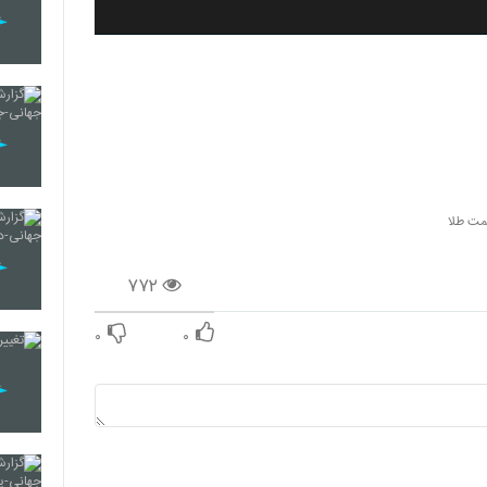
مت طلا
۷۷۲
۰
۰