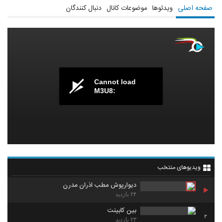
صفحه اصلی
ویدئوها
موضوعات کانال
دنبال کنندگان
Cannot load
M3U8:
ویدیوهای منتخب
دیوارپوش مطب اذران مدرن
۲۴ بازدید
بین کابینت
2
۲۳ بازدید