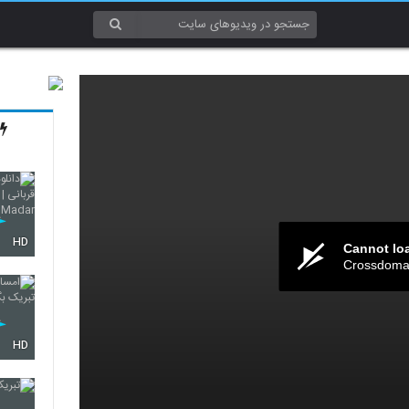
HD
Cannot lo
Crossdomai
HD