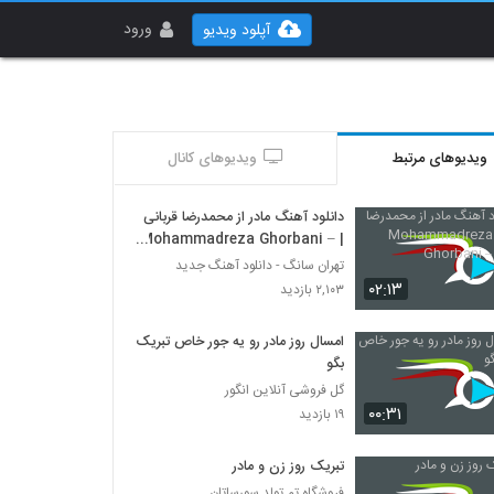
ورود
آپلود ویدیو
ویدیوهای مرتبط
ویدیوهای کانال
دانلود آهنگ مادر از محمدرضا قربانی
| Mohammadreza Ghorbani –
Madar
تهران سانگ - دانلود آهنگ جدید
۰۲:۱۳
۲,۱۰۳ بازدید
امسال روز مادر رو یه جور خاص تبریک
بگو
گل فروشی آنلاین انگور
۰۰:۳۱
۱۹ بازدید
تبریک روز زن و مادر
فروشگاه تم تولد سورساتان