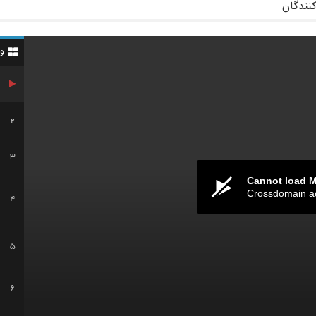
کنندگان
و
2
3
Cannot load 
Crossdomain a
4
5
6