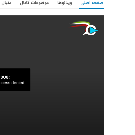
صفحه اصلی
ویدئوها
موضوعات کانال
دنبال 
M3U8:
ccess denied