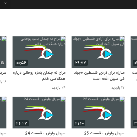
7
8
9
10
۰۰:۵۶
۲۹:۵۷
۰
HD
نشست
مبارزه برای آزادی فلسطین «جهاد
مزاح نه چندان بامزه روحانی درباره
سریا
فی سبیل اللّه» است
همکلاسی خانم
۱۶ بازدید
۱۷ بازدید
۲۴ بازدید
۴۴:۲۷
۴۱:۲۰
۳
سریال وارش - قسمت 25
سریال وارش - قسمت 24
سریا