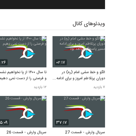
ویدئوهای کانال
۱:۲۶
۰۲:۱۷
الگو و خط مشی امام (ره) در
تا سال ۱۴۰۰ از پا نخواهیم 
دوران پرتلاطم امروز و برای ادامه
و فرصتی را از دست نمی دهیم
مسیر پاسخگو خواهد بود
۷ بازدید
۱۲ بازدید
۵:۰۹
۳۷:۱۷
سریال وارش - قسمت 27
سریال وارش - قسمت 26