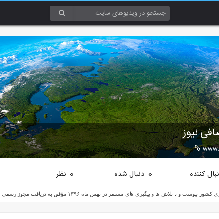
افی نیوز
www.s
بال کننده
دنبال شده
نظر
0
0