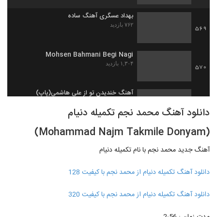
بهداد عسگری آهنگ ساده
۷۶۲ بازدید
569
Mohsen Bahmani Begi Nagi
۱,۳۰۴ بازدید
570
آهنگ خندیدن تو از علی هاشمی(پاپ)
۱,۱۶۰ بازدید
571
دانلود آهنگ محمد نجم تکمیله دنیام
(Mohammad Najm Takmile Donyam)
موزیک زیبای لیلای من از ایمان غلامی
۱,۸۵۰ بازدید
572
آهنگ جدید محمد نجم با نام تکمیله دنیام
دانلود آهنگ تا ابد عاشقتم از امیرحسین نوشالی
دانلود آهنگ تکمیله دنیام از محمد نجم با کیفیت 128
به همراه متن ترانه
573
۱,۴۱۲ بازدید
دانلود آهنگ تکمیله دنیام از محمد نجم با کیفیت 320
دانلود آهنگ جدید و زیبای فریان با نام آی
دیوونه (رمیکس)