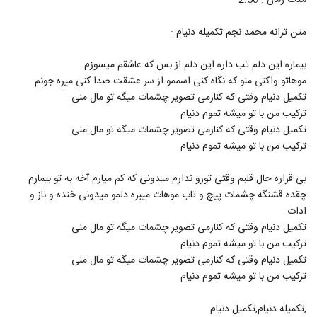
مدت زمان : 2:56
574
۳,۵۰۸ بازدید
متن ترانه محمد نجم تکمیله دنیام :
آهنگ تا اومدی (رمیکس) از امو باند(پاپ)
۴,۰۷۰ بازدید
بیماره این دلم تب داره این دلم از بس که عاشقم میسوزم
575
موهاتو واکنی منو که نگاه کنی اسممو از سر عشقت صدا کنی میره جونم
تکمیل دنیام وقتی که کنارمی تصویر چشمات میگه تو مال منی
پرستو آهنگ حباب
ترکیب من با تو میشه تموم دنیام
۲,۵۴۲ بازدید
576
تکمیل دنیام وقتی که کنارمی تصویر چشمات میگه تو مال منی
ترکیب من با تو میشه تموم دنیام
دانلود آهنگ علی یاسینی وای وای
۱,۷۵۷ بازدید
577
بی قراره حال قلبم وقتی تورو ندارم میدونی که کم میارم آخه به تو بیمارم
چقده قشنگه چشمات پیچ و تاب موهات میبره دلمو میدونی خنده و ناز و
ادات
آهنگ عشق من از مجتبی دل زنده(پاپ)
تکمیل دنیام وقتی که کنارمی تصویر چشمات میگه تو مال منی
۱,۵۵۵ بازدید
578
ترکیب من با تو میشه تموم دنیام
تکمیل دنیام وقتی که کنارمی تصویر چشمات میگه تو مال منی
موزیک زیبای مثل رویایی از محمد نیکپور
ترکیب من با تو میشه تموم دنیام
۱,۲۷۱ بازدید
579
,تکمیله دنیام,تکمیل دنیام