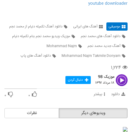
دانلود آهنگ علی رادمهر عسلم (Ali Radmehr
youtube downloader
Asalam)
580
۱,۵۰۱ بازدید
دانلود آهنگ خفه خون از محسن مهر
موسیقی
آهنگ های ایرانی
دانلود آهنگ تکمیله دنیام از محمد نجم
۱,۴۱۲ بازدید
581
دانلود آهنگ های محمد نجم
موزیک ویدیو محمد نجم بنام تکمیله دنیام
آهنگ جدید محمد نجم
Mohammad Najm
آهنگ یاسین ترکی بنام یه چیزی میگه نه
Mohammad Najm Takmile Donyam
دانلود آهنگ های پاپ
۱,۵۷۳ بازدید
582
۱,۲۲۴
دانلود آهنگ مرتضی سرمدی آغلاما اورگیم
موزیک 98
(Morteza Sarmadi Aghlama Urayim)
دنبال کردن
583
۱۸ مرداد ۱۳۹۷
۲,۲۸۸ بازدید
دانلود
بیشتر
۰
۰
دانلود آهنگ حمید اصغری لو رفت (Hamid
Asghari Lo Raft)
584
۱,۶۷۳ بازدید
ویدیوهای دیگر
نظرات
موزیک زیبای اهل عاشقی از فرزاد فرخ
۱,۷۹۵ بازدید
585