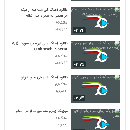
دانلود آهنگ کی مث منه از میثم
Salar Aghili Darvish
ابراهیمی به همراه متن ترانه
۸۵۴ بازدید
603
سانگ 98
۱۳ بازدید
۰۳:۲۴
دانلود آهنگ جدید و زیبای سالار عقیلی با نام
دلبر عیار
دانلود آهنگ علی لهراسبی صورت (Ali
604
۱,۸۲۱ بازدید
Lohrasebi Soorat)
سانگ 98
دانلود آهنگ سالار عقیلی صورتگر (Salar
Aghili Sooratgar)
۱۳ بازدید
۰۳:۲۵
605
۱,۴۶۷ بازدید
دانلود آهنگ امیرعلی ببین کاراتو
موزیک زیبای عهد کردم از ایوان بند
سانگ 98
۲,۴۳۸ بازدید
606
۲۱ بازدید
۰۳:۱۳
موزیک زیبای ای یار از سینا شعبانخانی
۱,۸۶۹ بازدید
موزیک زیبای منو دریاب از ادی عطار
607
سانگ 98
۲۱ بازدید
دانلود آهنگ به کی بگم از امیرعلی