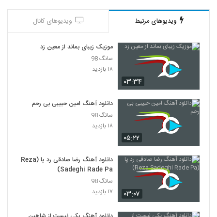
آهنگ محمدرضا هدایتی بنام عطر تو
ویدیوهای مرتبط
ویدیوهای کانال
۱,۰۰۰ بازدید
586
موزیک زیبای بماند از معین زد
موزیک زیبای عزیزم از حامد محضرنیا
سانگ 98
۱,۵۷۱ بازدید
۱۸ بازدید
587
۰۳:۳۴
Amin Karimi Ghermez Gooneh
دانلود آهنگ امین حبیبی بی رحم
۶۷۹ بازدید
588
سانگ 98
۱۸ بازدید
موزیک زیبای جون و دلی تو از محسن جمال
۰۵:۲۲
۲,۴۲۷ بازدید
589
دانلود آهنگ رضا صادقی رد پا (Reza
Sadeghi Rade Pa)
آهنگ یه دنیا غم از فرهاد جواهر کلام(پاپ)
سانگ 98
۱,۵۱۰ بازدید
590
۱۷ بازدید
۰۳:۰۷
دانلود آهنگ تابستون تنت از مهرشاد به همراه
دانلود آهنگ یکی نیست از شاهین