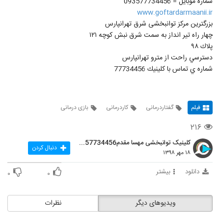
شماره موبايل = 093577734456
www.goftardarmaanii.ir
بزرگترین مرکز توانبخشى شرق تهرانپارس
چهار راه تير انداز به سمت شرق نبش كوچه ١٢١
پلاك ٩٨
دسترسي راحت از مترو تهرانپارس
شماره ي تماس با كلينيك 77734456
فیلم
گفتاردرمانی
کاردرمانی
بازی درمانی
۲۱۶
کلینیک توانبخشی مهسا مقدم09357734456
دنبال کردن
۱۸ مهر ۱۳۹۸
دانلود
بیشتر
۰
۰
ویدیوهای دیگر
نظرات