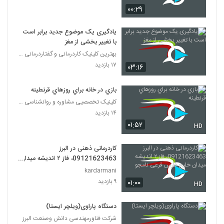
۰۰:۲۹
یادگیری یک موضوع جدید برابر است
با تغییر بخشی از مغز
بهترین کلینیک کاردرمانی و گفتاردرمانی تهران
۱۷ بازدید
۰۳:۱۶
بازي در خانه براي روزهاي قرنطينه
کلینیک تخصصیی مشاوره و روانشناسی خانواده ایرانی
۱۴ بازدید
۰۱:۵۲
HD
کاردرمانی ذهنی در البرز
09121623463، فاز ۲ اندیشه میدان
خلیج فارس فرعی نامجو
kardarmani
۹ بازدید
۰۱:۰۰
HD
دستگاه پاراوی(ویلچر ایستا)
شرکت فناورمهندسی دانش وصنعت البرز