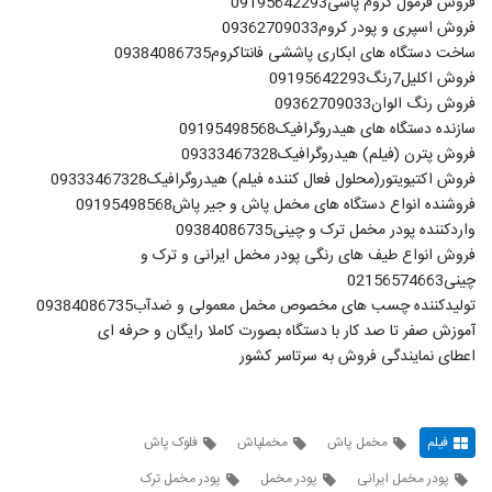
فروش فرمول کروم پاشی09195642293
فروش اسپری و پودر کروم09362709033
ساخت دستگاه های ابکاری پاششی فانتاکروم09384086735
فروش اکلیل7رنگ09195642293
فروش رنگ الوان09362709033
سازنده دستگاه های هیدروگرافیک09195498568
فروش پترن (فیلم) هیدروگرافیک09333467328
فروش اکتیویتور(محلول فعال کننده فیلم) هیدروگرافیک09333467328
فروشنده انواع دستگاه های مخمل پاش و جیر پاش09195498568
واردکننده پودر مخمل ترک و چینی09384086735
فروش انواع طیف های رنگی پودر مخمل ایرانی و ترک و
چینی02156574663
تولیدکننده چسب های مخصوص مخمل معمولی و ضدآب09384086735
آموزش صفر تا صد کار با دستگاه بصورت کاملا رایگان و حرفه ای
اعطای نمایندگی فروش به سرتاسر کشور
فیلم
مخمل پاش
مخملپاش
فلوک پاش
پودر مخمل ایرانی
پودر مخمل
پودر مخمل ترک