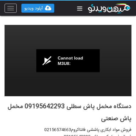
آپلود ویدیو
Toggle
vigation
Cannot load
M3U8:
دستگاه مخمل پاش سطلی 09195642293 مخمل
پاش صنعتی
فروش مواد ابکاری پاششی فانتاکروم02156574663