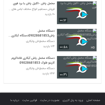
مخمل پاش -اکلیل پاش با برد قوی
فروش مستقیم انواع مختلف لباس های زنانه و دخترانه و
۲۰ بازدید
۰۰:۱۲
دستگاه مخمل
پاش09028681853دستگاه آبکاری
فانتاکروم
دستگاه مخملپاش وابکاری
۱۲۴ بازدید
۰۰:۵۸
HD
دستگاه مخمل پاش آبکاری فانتاکروم
کارینو فلوک 09028681853
دستگاه مخملپاش وابکاری
۲۴۳ بازدید
۰۰:۳۱
صفحه اصلی
ورود به پنل کاربری
عضویت در سایت
قوانین سایت
درباره ما