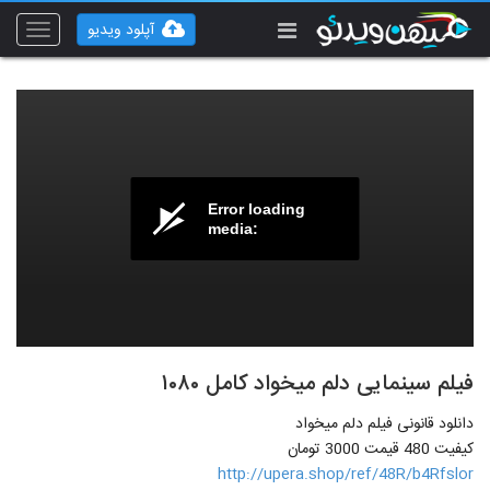
آپلود ویدیو
Toggle
vigation
Error loading
media:
فیلم سینمایی دلم میخواد کامل ۱۰۸۰
دانلود قانونی فیلم دلم میخواد
کیفیت 480 قیمت 3000 تومان
http://upera.shop/ref/48R/b4Rfslor