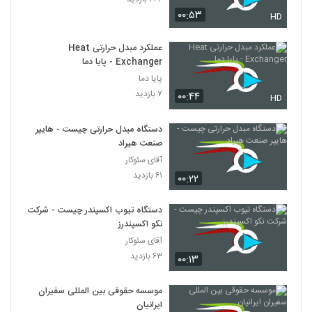
۰۰:۵۳
HD
عملکرد مبدل حرارتی Heat
Exchanger - پایا دما
پایا دما
۷ بازدید
۰۰:۴۴
HD
دستگاه مبدل حرارتی چیست - هایپر
صنعت هیراد
آقای سئوکار
۶۱ بازدید
۰۰:۲۲
دستگاه تیوب اکسپندر چیست - شرکت
نکو اکسپندرز
آقای سئوکار
۶۳ بازدید
۰۰:۱۳
موسسه حقوقی بین المللی سفیران
ایرانیان