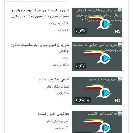
امین حیایی ناخن میزنه ، رویا نونهالی و
بشیر حسینی دعواشون میشه تو برنامه
عصر جدید؟!!!
بابک زرندی فرد
۱۱ بازدید
۰۱:۳۵
HD
سورپرایز امین حیایی به مناسبت سالروز
تولدش
میلاد
۲۵۵ بازدید
۰۱:۴۷
آهوی پیشونی سفید
تصویر دنیای هنر
۲۰۸ بازدید
۰۱:۲۸:۱۸
HD
چه کسی امیر راکشت
تصویر دنیای هنر
۱۹۴ بازدید