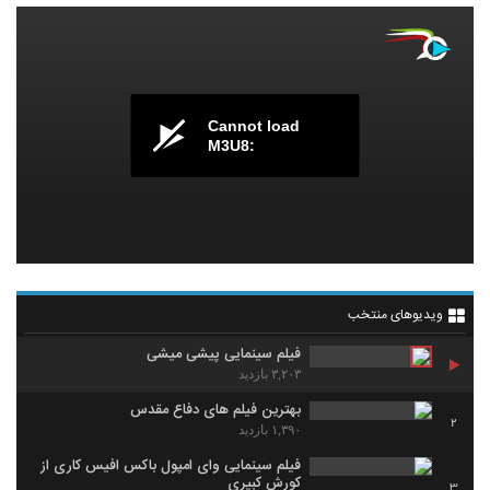
Cannot load
M3U8:
ویدیوهای منتخب
فیلم سینمایی پیشی میشی
۳,۲۰۳ بازدید
بهترين فيلم هاي دفاع مقدس
2
۱,۳۹۰ بازدید
فیلم سینمایی وای امپول باکس افیس کاری از
کورش کبیری
3