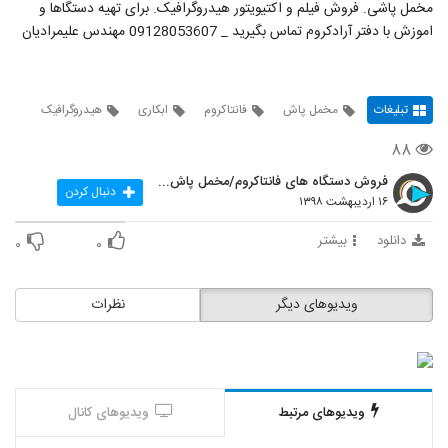
مخمل پاشی. فروش فیلم و اکتیویتور هیدروگرافیک. برای تهیه دستگاها و
اموزش با دفتر آرادکروم تماس بگیرید _ 09128053607 مهندس علیمرادیان
تبلیغات
مخمل پاش
فانتاکروم
ابکاری
هیدروگرافیک
۸۸
فروش دستگاه های فانتاکروم/مخمل پاش/هیدروگرافیک
دنبال کردن
۱۶ اردیبهشت ۱۳۹۸
دانلود
بیشتر
۰
۰
ویدیوهای دیگر
نظرات
ویدیوهای مرتبط
ویدیوهای کانال