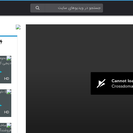
HD
Cannot lo
Crossdomai
HD