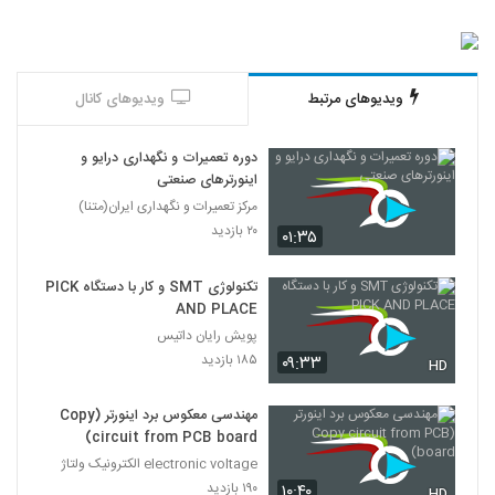
ویدیوهای مرتبط
ویدیوهای کانال
دوره تعمیرات و نگهداری درایو و
اینورترهای صنعتی
مرکز تعمیرات و نگهداری ایران(متنا)
۲۰ بازدید
۰۱:۳۵
تکنولوژی SMT و کار با دستگاه PICK
AND PLACE
پویش رایان داتیس
۱۸۵ بازدید
۰۹:۳۳
HD
مهندسی معکوس برد اینورتر (Copy
circuit from PCB board)
electronic voltage الکترونیک ولتاژ
۱۹۰ بازدید
۱۰:۴۰
HD