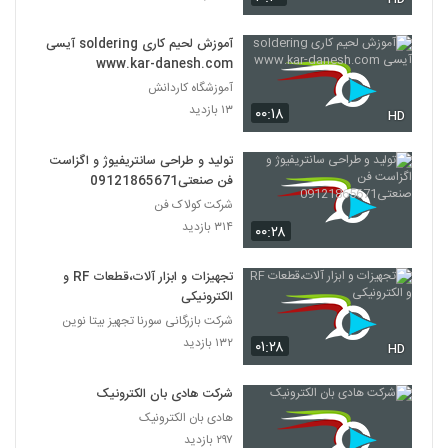
آموزش لحیم کاری soldering آیسی
www.kar-danesh.com
آموزشگاه کاردانش
۱۳ بازدید
۰۰:۱۸
HD
تولید و طراحی سانتریفیوژ و اگزاست
فن صنعتی09121865671
شرکت کولاک فن
۳۱۴ بازدید
۰۰:۲۸
تجهیزات و ابزار آلات،قطعات RF و
الکترونیکی
شرکت بازرگانی سورنا تجهیز بیتا نوین
۱۳۲ بازدید
۰۱:۲۸
HD
شرکت هادی بان الکترونیک
هادی بان الکترونیک
۲۹۷ بازدید