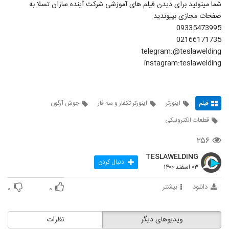
شما میتونید برای دیدن فیلم های آموزشی شرکت آینده سازان تسلا به
صفحات مجازی بپیوندید
09335473995
02166171735
telegram:@teslawelding
instagram:teslawelding
فیلم
اینورتر
اینورتر تکفاز و سه فاز
جوش آرگون
قطعات الکترونیکی
۲۵۶
TESLAWELDING
دنبال کردن
۰۳ اسفند ۱۴۰۰
دانلود
بیشتر
۰
۰
ویدیوهای دیگر
نظرات