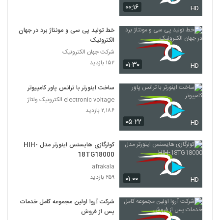
۰۰:۱۶
HD
خط تولید پی سی و مونتاژ برد در جهان
الکترونیک
شرکت جهان الکترونیک
۱۵۲ بازدید
۰۱:۳۰
HD
ساخت اینورتر با ترانس پاور کامپیوتر
electronic voltage الکترونیک ولتاژ
۲,۱۸۶ بازدید
۰۵:۲۲
HD
کولرگازی هایسنس اینورتر مدل HIH-
18TG18000
afrakala
۲۵۹ بازدید
۰۱:۰۰
HD
شرکت آروا اولین مجموعه کامل خدمات
پس از فروش