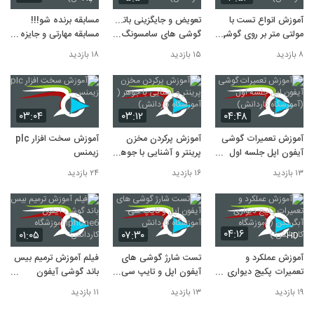
9
۱۳ بازدید
آموزش انواع تست با
تعویض و جایگزینی باتری
مسابقه برنده شو!!!
مولتی متر بر روی گوشی
گوشی های سامسونگ
مسابقه مهارتی و جایزه
فیلم آموزش مدارفرمان موتور های تک فاز و
سه فاز آموزشگاه کاردانش www.kar-
موبایل (آموزشگاه
(آموزشگاه کاردانش)
های فوق العاده
10
۸ بازدید
۱۵ بازدید
۱۸ بازدید
danesh.com
کاردانش)
(آموزشگاه کاردانش)
۱۳ بازدید
۰۳:۰۴
۰۳:۱۲
۰۴:۴۸
آموزش تعمیرات گوشی
آموزش پرکردن مخزن
آموزش سخت افزار plc
آیفون اپل جلسه اول
پرینتر و آشنایی با جوهر
زیمنس
(آموزشگاه کاردانش)
( آموزشگاه کاردانش)
۱۳ بازدید
۱۶ بازدید
۲۴ بازدید
۰۴:۱۶
۰۱:۰۵
۰۷:۳۰
HD
آموزش عملکرد و
تست شارژ گوشی های
فیلم آموزش ترمیم بیس
تعمیرات پکیج دیواری
آیفون اپل و تایپ سی
باند گوشی آیفون
آبگرمکن ( آموزشگاه
آموزشگاه کاردانش
iphone6 آموزشگاه
۱۹ بازدید
۱۳ بازدید
۱۱ بازدید
کاردانش )
کاردانش