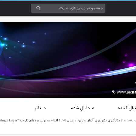
www.jecir
بال کننده
دنبال شده
نظر
0
0