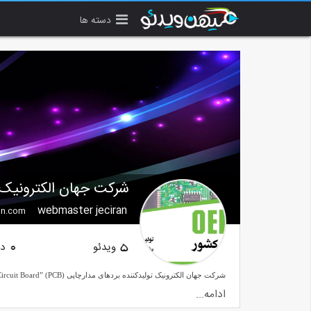
دسته ها
شرکت جهان الکترونیک
webmaster jeciran
an.com
ویدئو
دن
0
5
ادامه...