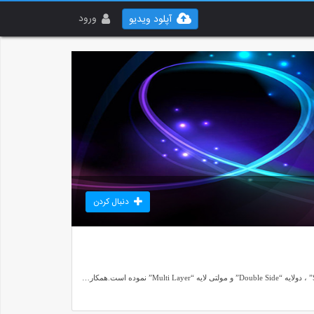
ورود
آپلود ویدیو
دنبال کردن
شرکت جهان الکترونیک تولیدکننده بردهای مدارچاپی (Printed Circuit Board” (PCB با بکارگیری تکنولوژی آلمان و ژاپن از سال 1378 اقدام به تولید بردهای یک‌لایه “Single Layer” ، دولایه “Double Side” و مولتی لایه “Multi Layer” نموده است.همکاری و اجرای پروژه های بزرگ ملی از افتخارات جهان الکترونیک می باشد.