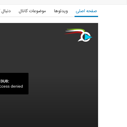
صفحه اصلی
ویدئوها
موضوعات کانال
دنبال 
M3U8:
ccess denied