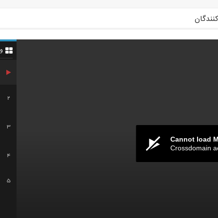
کنندگان
و
2
3
Cannot load 
Crossdomain a
4
5