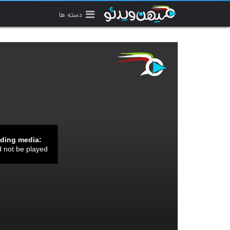
دسته ها
ading media:
d not be played