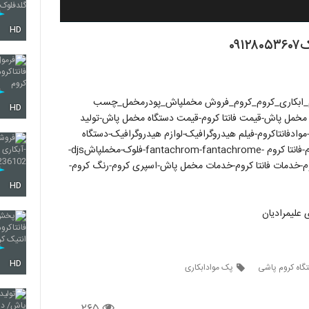
HD
۰
پاش_دستگاه فانتا کروم_ابکاری_کروم_کروم_فروش مخملپاش_پودرمخمل_چسب
HD
مخمل پاش-قیمت فانتا کروم-قیمت دستگاه مخمل پاش-تولید
وادفانتاکروم-فیلم هیدروگرافیک-لوازم هیدروگرافیک-دستگاه
هیدروگرافیک-اکتیویتور هیدروگرافیک-پیستوله دوجزئی فانتا کروم-فانتا کروم -fantachrom-fantachrome-فلوک-مخملپاشdjs-
روم-خدمات فانتا کروم-خدمات مخمل پاش-اسپری کروم-رنگ کروم-
HD
HD
گاه کروم پاشی
پک موادابکاری
۲۶۵