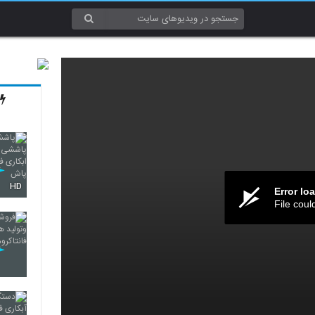
HD
Error lo
File coul