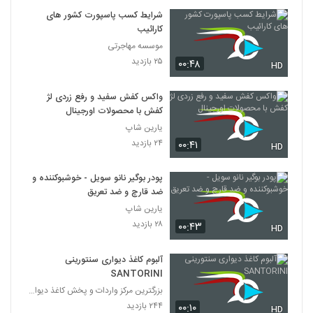
شرایط کسب پاسپورت کشور های
کارائیب
موسسه مهاجرتی
۲۵ بازدید
۰۰:۴۸
HD
واکس کفش سفید و رفع زردی لژ
کفش با محصولات اورجینال
یارین شاپ
۲۴ بازدید
۰۰:۴۱
HD
پودر بوگیر نانو سویل - خوشبوکننده و
ضد قارچ و ضد تعریق
یارین شاپ
۲۸ بازدید
۰۰:۴۳
HD
آلبوم کاغذ دیواری سنتورینی
SANTORINI
بزرگترین مرکز واردات و پخش کاغذ دیواری
۲۴۴ بازدید
۰۰:۱۰
HD