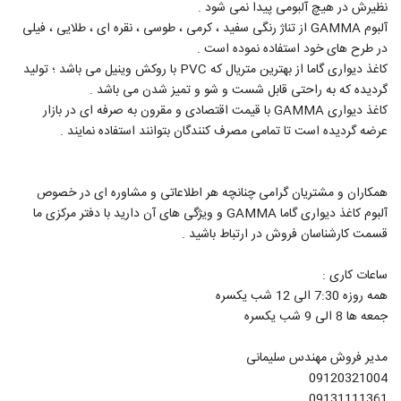
نظیرش در هیچ آلبومی پیدا نمی شود .
آلبوم GAMMA از تناژ رنگی سفید ، کرمی ، طوسی ، نقره ای ، طلایی ، فیلی
در طرح های خود استفاده نموده است .
کاغذ دیواری گاما از بهترین متریال که PVC با روکش وینیل می باشد ؛ تولید
گردیده که به راحتی قابل شست و شو و تمیز شدن می باشد .
کاغذ دیواری GAMMA با قیمت اقتصادی و مقرون به صرفه ای در بازار
عرضه گردیده است تا تمامی مصرف کنندگان بتوانند استفاده نمایند .
همکاران و مشتریان گرامی چنانچه هر اطلاعاتی و مشاوره ای در خصوص
آلبوم کاغذ دیواری گاما GAMMA و ویژگی‌ های آن دارید با دفتر مرکزی ما
قسمت کارشناسان فروش در ارتباط باشید .
ساعات کاری :
همه روزه 7:30 الی 12 شب یکسره
جمعه ها 8 الی 9 شب یکسره
مدیر فروش مهندس سلیمانی
09120321004
09131111361