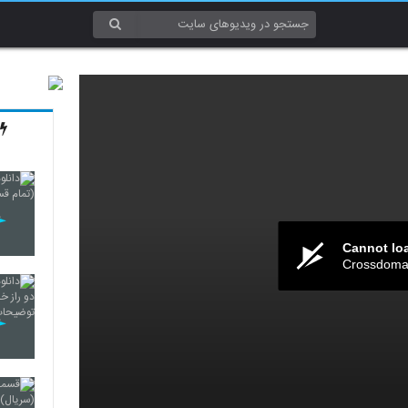
Cannot lo
Crossdomai