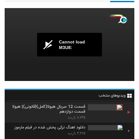
Cannot load
M3U8:
ویدیوهای منتخب
قسمت 12 سریال هیولا(کامل)(قانونی)| هیولا
قسمت دوازدهم
۷,۷۴۵ بازدید
دانلود اهنگ ترکی پخش شده در فیلم مارموز
2
۳,۴۶۵ بازدید