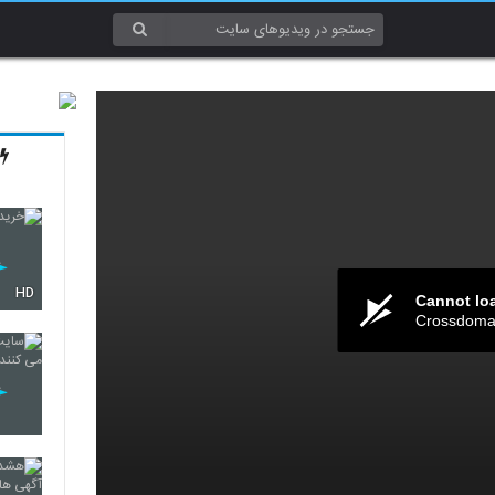
HD
Cannot lo
Crossdomai