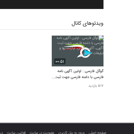
ویدئوهای کانال
۰۰:۵۱
گوگل فارسی : اولین آگهی نامه
فارسی با دامنه فارسی جهت ثبت
آگهی، آگهی رایگان، نیازمندیها و
۵۱۷ بازدید
تبلیغات اینترنتی
صفحه اصلی
ورود به پنل کاربری
عضویت در سایت
قوانین سایت
درب