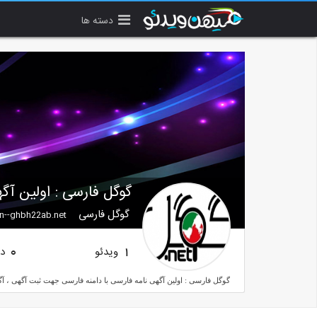
دسته ها
گوگل فارسی : اولین آگه
گوگل فارسی
n--ghbh22ab.net
ویدئو
دن
0
1
گوگل فارسی : اولین آگهی نامه فارسی با دامنه فارسی جهت ثبت آگهی ، آگهی ر