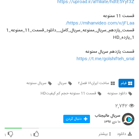
https://uproad.ir/affiliate/hdtE5Yyf3Z
قسمت 11 ممنوعه
https://mihanvideo.com/v/jFLaa/
قسمت_یازدهم_سریال_ممنوعه_سریال_کامل__دانلود_قسمت_11_ممنوعه_1
1_یازده_HD
قسمت یازدهم سریال ممنوعه
https://t.me/golshifteh_srial
فیلم
ساخت ایران۱۸ فصل۲
سریال
سریال ممنوعه
دانلود ممنوعه
قسمت 11 ممنوعه حجم کم کیفیتHD
۲,۷۴۲
سریال عالیجناب
دنبال کردن
۱۰ دی ۱۳۹۷
دانلود
بیشتر
۱
۱