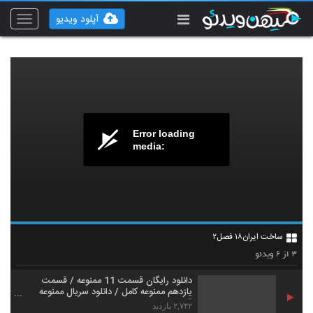
آپلود ویدیو
Toggle
vigation
Error loading
media:
سریال ساخت ایران2 قسمت18| قسمت
هجدهم فصل دوم ساخت ایران هجده' (18)
1
Full HD Online
۸,۸۷۷ بازدید
ساخت ایران 2 قسمت 18| قسمت هجدهم
فصل دوم 'سریال ساخت ایران هجده'
ساخت ایران۱۸ فصل۲
2
۹,۵۱۹ بازدید
۶
۳
از
ویدئو
دانلود رایگان قسمت 11 ممنوعه / قسمت
یازدهم ممنوعه کامل / دانلود سریال ممنوعه
قسمت 11 یازده-
۲,۷۴۲ بازدید