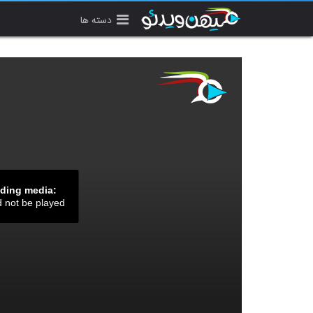
دسته ها
ading media:
d not be played