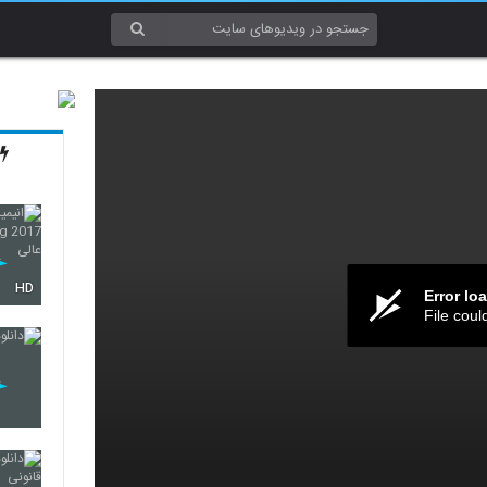
HD
Error lo
File coul