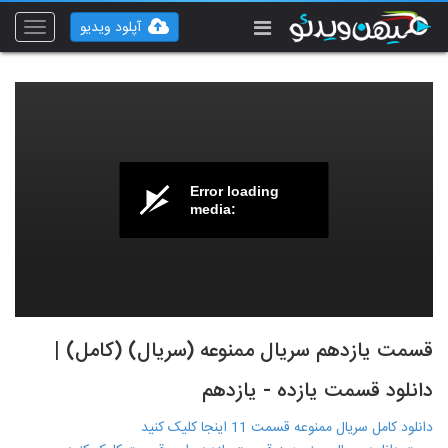
آپلود ویدیو
Toggle
vigation
Error loading
media:
قسمت یازدهم سریال ممنوعه (سریال) (کامل) |
دانلود قسمت یازده - یازدهم
دانلود کامل سریال ممنوعه قسمت 11 اینجا کلیک کنید