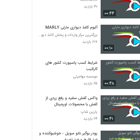
۳۰ بازدید
۰۰:۴۴
آلبوم کاغذ دیواری مارلی MARLY
بزرگترین مرکز واردات و پخش کاغذ دیواری
۲۱۷ بازدید
۰۰:۱۰
شرایط کسب پاسپورت کشور های
کارائیب
موسسه مهاجرتی
۰۰:۴۸
۲۵ بازدید
واکس کفش سفید و رفع زردی لژ
کفش با محصولات اورجینال
یارین شاپ
۰۰:۴۱
۲۴ بازدید
پودر بوگیر نانو سویل - خوشبوکننده و
ضد قارچ و ضد تعریق