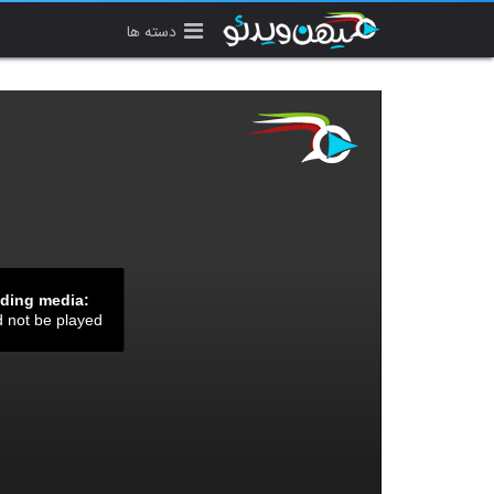
دسته ها
ading media:
d not be played