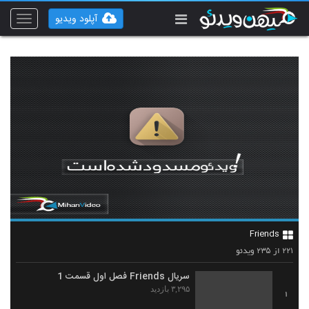
آپلود ویدیو
Toggle
vigation
Friends
۲۳۵
۲۲۱
از
ویدئو
سریال Friends فصل اول قسمت 1
۳,۲۹۵ بازدید
1