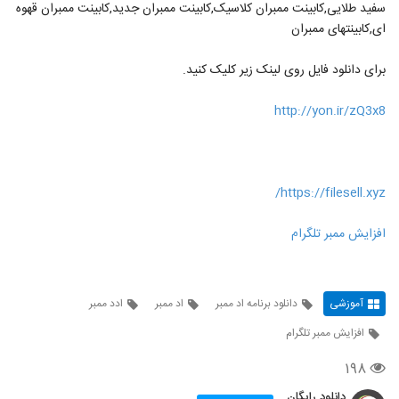
سفید طلایی,کابینت ممبران کلاسیک,کابینت ممبران جدید,کابینت ممبران قهوه
ای,کابینتهای ممبران
برای دانلود فایل روی لینک زیر کلیک کنید.
http://yon.ir/zQ3x8
https://filesell.xyz/
افزایش ممبر تلگرام
آموزشی
دانلود برنامه اد ممبر
اد ممبر
ادد ممبر
افزایش ممبر تلگرام
۱۹۸
دانلود رایگان