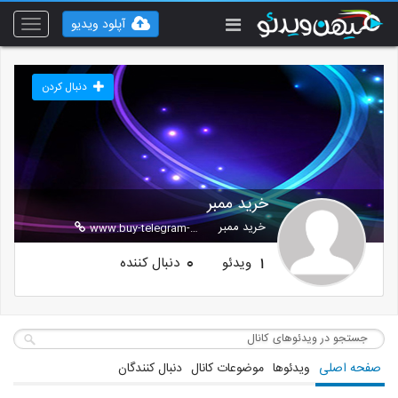
آپلود ویدیو
Toggle
vigation
دنبال کردن
خرید ممبر
خرید ممبر
www.buy-telegram-members.ir
ویدئو
دنبال کننده
0
1
صفحه اصلی
ویدئوها
موضوعات کانال
دنبال کنندگان