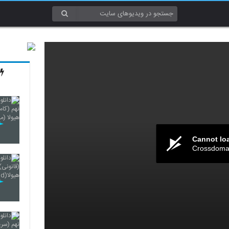
Cannot lo
Crossdomai