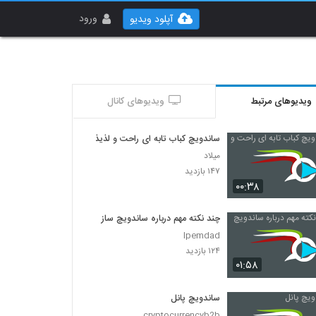
ورود
آپلود ویدیو
ویدیوهای مرتبط
ویدیوهای کانال
ساندویچ کباب تابه ای راحت و لذیذ
میلاد
۱۴۷ بازدید
۰۰:۳۸
چند نکته مهم درباره ساندویچ ساز
Ipemdad
۱۲۴ بازدید
۰۱:۵۸
ساندویچ پانل
cryptocurrencyb2b