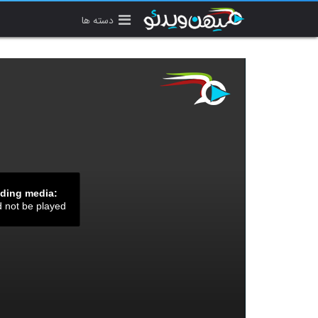
دسته ها
ading media:
d not be played