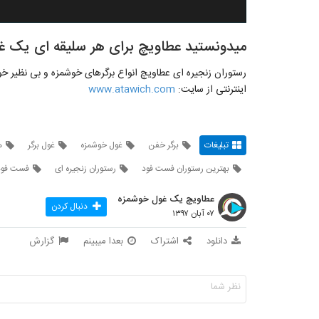
میدونستید عطاویچ برای هر سلیقه ای یک غ
رستوران زنجیره ای عطاویچ انواع برگرهای خوشمزه و بی نظیر خود
اینترنتی از سایت:
www.atawich.com
تبلیغات
برگر خفن
غول خوشمزه
غول برگر
ه
بهترین رستوران فست فود
رستوران زنجیره ای
فست فود
عطاویچ یک غول خوشمزه
دنبال کردن
۰۷ آبان ۱۳۹۷
دانلود
اشتراک
بعدا میبینم
گزارش