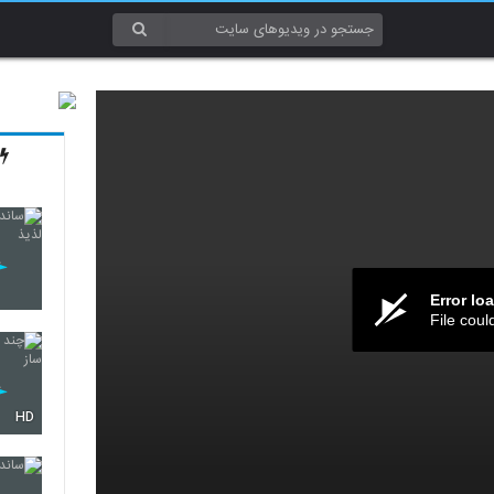
Error lo
File coul
HD