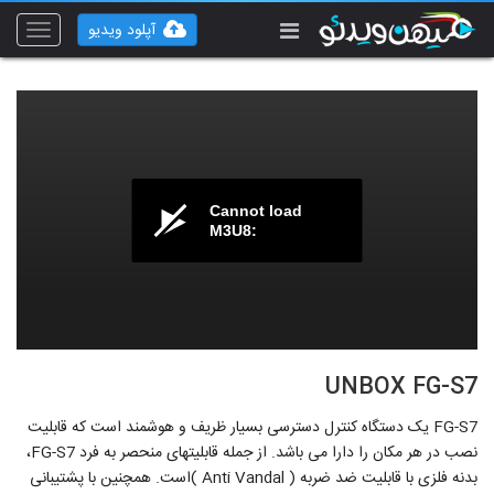
آپلود ویدیو
Toggle
vigation
Cannot load
M3U8:
UNBOX FG-S7
FG-S7 یک دستگاه کنترل دسترسی بسیار ظریف و هوشمند است که قابلیت
نصب در هر مکان را دارا می باشد. از جمله قابلیتهای منحصر به فرد FG-S7،
بدنه فلزی با قابلیت ضد ضربه ( Anti Vandal )است. همچنین با پشتیبانی