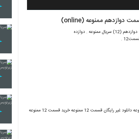
نوعه . دوازده
ت12 .