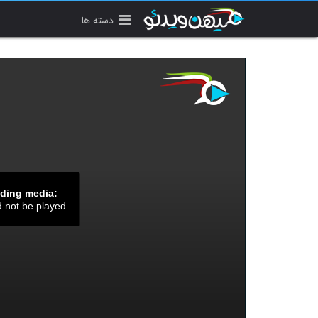
دسته ها
ading media:
d not be played