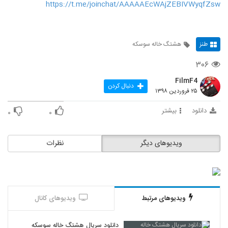
https://t.me/joinchat/AAAAAEcWAjZEBIVWyqfZsw
طنز
هشتگ خاله سوسکه
۳۰۶
FilmF4
دنبال کردن
۲۵ فروردین ۱۳۹۸
دانلود
بیشتر
۰
۰
ویدیوهای دیگر
نظرات
ویدیوهای مرتبط
ویدیوهای کانال
دانلود سریال هشتگ خاله سوسکه