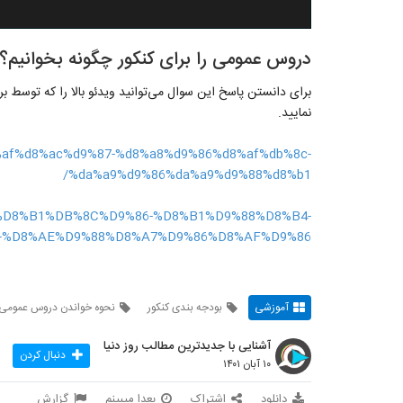
دروس عمومی را برای کنکور چگونه بخوانیم؟
برای دانستن پاسخ این سوال می‌توانید ویدئو بالا را که توسط
نمایید.
d8%af%d8%ac%d9%87-%d8%a8%d9%86%d8%af%db%8c-
%da%a9%d9%86%da%a9%d9%88%d8%b1/
%AA%D8%B1%DB%8C%D9%86-%D8%B1%D9%88%D8%B4-
-%D8%AE%D9%88%D8%A7%D9%86%D8%AF%D9%86/
آموزشی
بودجه بندی کنکور
نحوه خواندن دروس عمومی
آشنایی با جدیدترین مطالب روز دنیا
دنبال کردن
۱۰ آبان ۱۴۰۱
دانلود
اشتراک
بعدا میبینم
گزارش