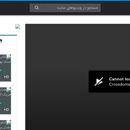
HD
Cannot lo
Crossdomai
HD