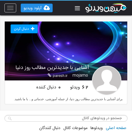
آپلود ویدیو
Toggle
vigation
دنبال کردن
آشنایی با جدیدترین مطالب روز دنیا
mojamo
paresh.ir
ویدئو
دنبال کننده
0
62
برای آشنایی با جدیدترین مطالب روز دنیا، از جمله آموزشی، خدماتی و... با ما باشید.
صفحه اصلی
ویدئوها
موضوعات کانال
دنبال کنندگان