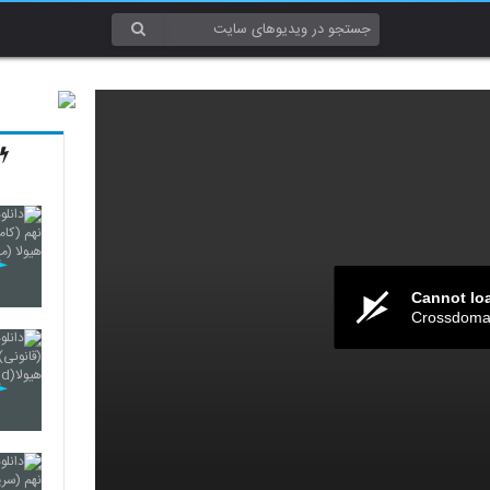
Cannot lo
Crossdomai