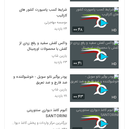
شرایط کسب پاسپورت کشور های
کارائیب
موسسه مهاجرتی
۲۴ بازدید
۰۰:۴۸
HD
واکس کفش سفید و رفع زردی لژ
کفش با محصولات اورجینال
یارین شاپ
۲۳ بازدید
۰۰:۴۱
HD
پودر بوگیر نانو سویل - خوشبوکننده و
ضد قارچ و ضد تعریق
یارین شاپ
۲۸ بازدید
۰۰:۴۳
HD
آلبوم کاغذ دیواری سنتورینی
SANTORINI
بزرگترین مرکز واردات و پخش کاغذ دیواری