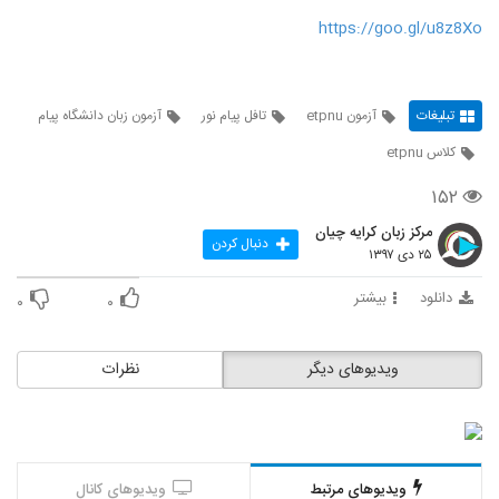
https://goo.gl/u8z8Xo
تبلیغات
آزمون etpnu
تافل پیام نور
آزمون زبان دانشگاه پیام
کلاس etpnu
۱۵۲
مرکز زبان کرایه چیان
دنبال کردن
۲۵ دی ۱۳۹۷
دانلود
بیشتر
۰
۰
ویدیوهای دیگر
نظرات
ویدیوهای مرتبط
ویدیوهای کانال