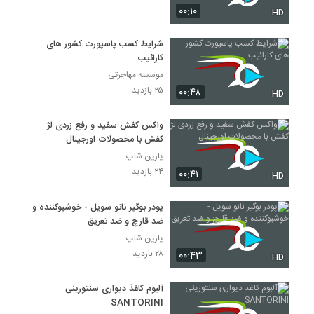
۰۰:۱۰
HD
شرایط کسب پاسپورت کشور های
کارائیب
موسسه مهاجرتی
۲۵ بازدید
۰۰:۴۸
HD
واکس کفش سفید و رفع زردی لژ
کفش با محصولات اورجینال
یارین شاپ
۲۴ بازدید
۰۰:۴۱
HD
پودر بوگیر نانو سویل - خوشبوکننده و
ضد قارچ و ضد تعریق
یارین شاپ
۲۸ بازدید
۰۰:۴۳
HD
آلبوم کاغذ دیواری سنتورینی
SANTORINI