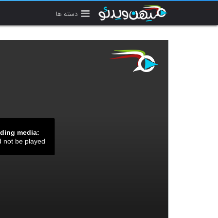
دسته ها
ading media:
d not be played