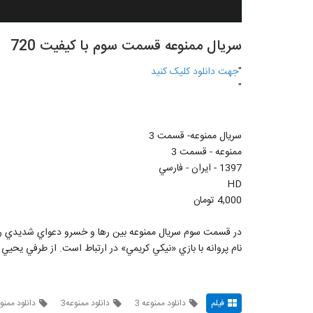
سریال ممنوعه قسمت سوم با کیفیت 720
"
جهت دانلود کليک کنيد
"
سريال ممنوعه- قسمت 3
ممنوعه - قسمت 3
1397 - ايران - فارسي
HD
4,000 تومان
در قسمت سوم سريال ممنوعه بين رها و خسرو دعواي شديدي رخ م
نام پروانه با بازي «نيکي کريمي» در ارتباط است. از طرفي يحيي 
فیلم
دانلود ممنوعه 3
دانلود ممنوعه3
دانلود ممن