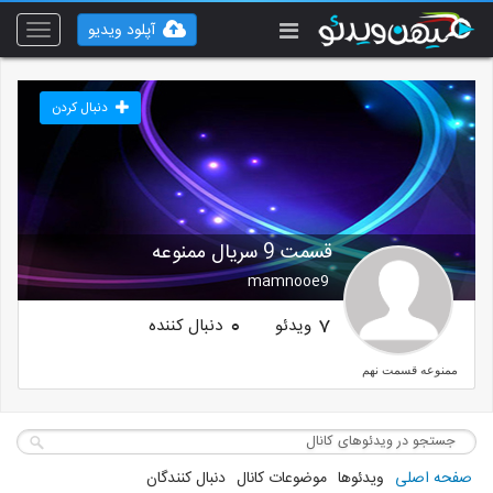
آپلود ویدیو
Toggle
vigation
دنبال کردن
قسمت 9 سریال ممنوعه
mamnooe9
ویدئو
دنبال کننده
0
7
ممنوعه قسمت نهم
صفحه اصلی
ویدئوها
موضوعات کانال
دنبال کنندگان