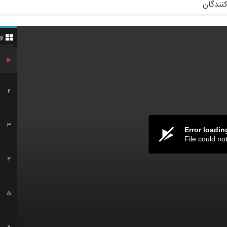
کنندگان
و
2
3
Error loadin
File could no
4
5
6