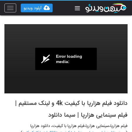
آپلود ویدیو
Toggle
vigation
Error loading
media:
دانلود فیلم هزارپا با کیفیت 4k و لینک مستقیم |
فیلم سینمایی هزارپا | سیما دانلود
فیلم هزارپا،سینمایی هزارپا،فیلم هزارپا با کیفیت، دانلود هزارپا