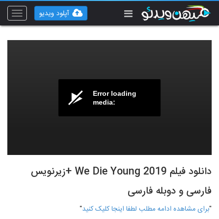
آپلود ویدیو
Toggle
vigation
Error loading
media:
دانلود فیلم We Die Young 2019 +زیرنویس
فارسی و دوبله فارسی
"
برای مشاهده ادامه مطلب لطفا اینجا کلیک کنید
"