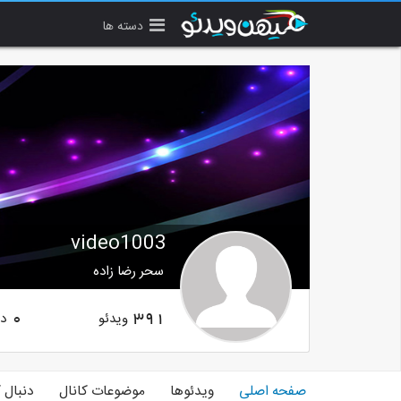
دسته ها
video1003
سحر رضا زاده
ویدئو
دن
0
391
صفحه اصلی
ویدئوها
موضوعات کانال
دنبال 