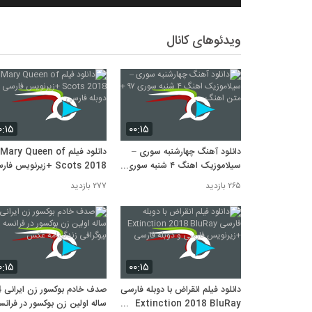
ویدئوهای کانال
۰:۱۵
۰۰:۱۵
دانلود آهنگ چهارشنبه سوری –
دانلود فیلم Mary Queen of
سیلاموزیک اهنگ ۴ شنبه سوری
Scots 2018 +زیرنویس ف
۹۷ + متن اهنگ
و دوبله فارسی
۲۶۵ بازدید
۲۷۷ بازدید
۰:۱۵
۰۰:۱۵
دانلود فیلم انقراض با دوبله فارسی
صدف
Extinction 2018 BluRay
ساله اولین زن بوکسور در فرانس