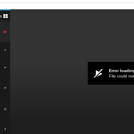
و
2
3
Error loadin
File could no
4
5
6