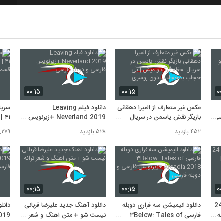
7
8
9
۰۰:۱۵
۰۰:۱۵
۰
عکس غیر متعارف از المیرا دهقانی
دانلود فیلم Leaving
سریا
ارسی
بازیگر نقش یاسمن در سریال
Neverland 2019 +زیرنویس
۴۱
10
لحظه گرگ و میش | بی حجاب
فارسی و دوبله فارسی
قسمت 41 چه
۴۵۲ بازدید
۵۲۸ بازدید
۳,۲۷۹ باز
بدحجاب بدون روسری
۰۰:۱۵
۰۰:۱۵
۰
 خادم بوکسور زن ایرانی 24
دانلود انیمیشن سه فراری دوبله
دانلود آهنگ جدید علیرضا قربانی
ه |
فارسی ۳Below: Tales of
نیست شو + متن اهنگ و شعر