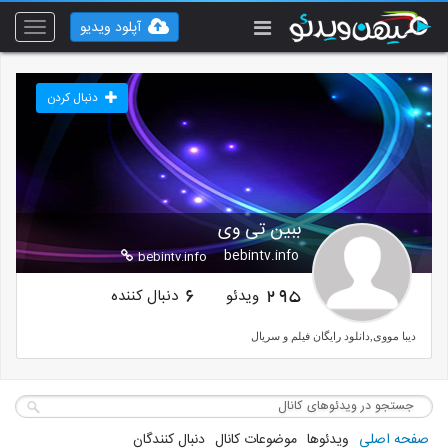
آپلود ویدیو
Toggle
vigation
دنبال کردن
ببین تی وی
bebintv.info
bebintv.info
ویدئو
دنبال کننده
6
295
دیبا مووی,دانلود رایگان فیلم و سریال
https://bebintv.info/
دانلود زیرنویس فارسی از
http://bia2movie.info
صفحه اصلی
ویدئوها
موضوعات کانال
دنبال کنندگان