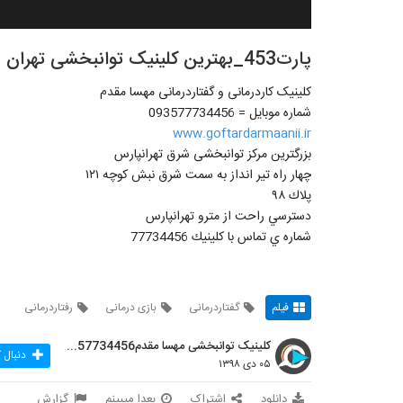
پارت453_بهترین کلینیک توانبخشی تهران - توانبخشی مهسا مقدم
کلینیک کاردرمانى و گفتاردرمانى مهسا مقدم
شماره موبايل = 093577734456
www.goftardarmaanii.ir
بزرگترین مرکز توانبخشى شرق تهرانپارس
چهار راه تير انداز به سمت شرق نبش كوچه ١٢١
پلاك ٩٨
دسترسي راحت از مترو تهرانپارس
شماره ي تماس با كلينيك 77734456
فیلم
گفتاردرمانی
بازی درمانی
رفتاردرمانی
کلینیک توانبخشی مهسا مقدم09357734456
دنبال 
۰۵ دی ۱۳۹۸
دانلود
اشتراک
بعدا میبینم
گزارش