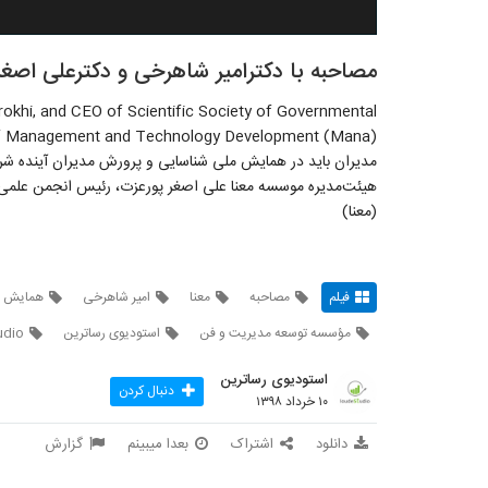
مصاحبه با دکترامیر شاهرخی و دکترعلی اصغر
rokhi, and CEO of Scientific Society of Governmental
مدیران باید در همایش ملی شناسایی و پرورش مدیران آینده ش
هیئت‌مدیره موسسه معنا علی اصغر پورعزت، رئیس انجمن علم
(معنا)
فیلم
مصاحبه
معنا
امیر شاهرخی
همایش مل
مؤسسه توسعه مدیریت و فن
استودیوی رساترین
udio
استودیوی رساترین
دنبال کردن
۱۰ خرداد ۱۳۹۸
دانلود
اشتراک
بعدا میبینم
گزارش