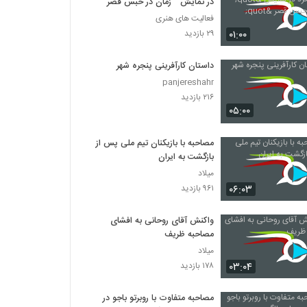
در نمایش " زمان در حبس قصر "
فعالیت های هنری
۰۱:۰۰
۲۹ بازدید
داستان کارآفرینی پنجره شهر
panjereshahr
۲۱۶ بازدید
۰۵:۰۰
مصاحبه با بازیکنان تیم ملی پس از
بازگشت به ایران
میلاد
۰۶:۰۳
۹۶۱ بازدید
واکنش آقای روحانی به افشای
مصاحبه ظریف
میلاد
۰۳:۰۴
۱۷۸ بازدید
مصاحبه متفاوت با روبرتو باجو در