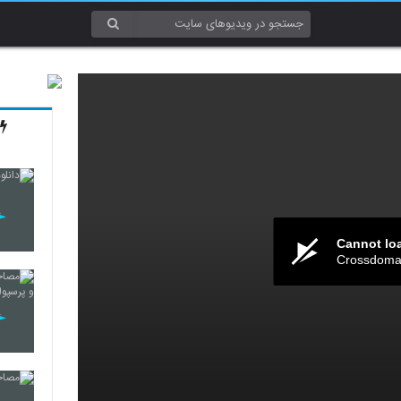
Cannot lo
Crossdomai