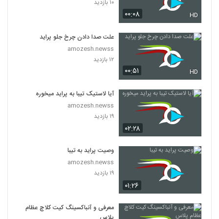
۱۰ بازدید
۰۰:۰۸
HD
علت صدا دادن چرخ جلو پراید
amozesh.newss
۱۲ بازدید
۰۰:۵۱
HD
آیا لاستیک تیبا به پراید میخوره
amozesh.newss
۱۹ بازدید
۰۲:۲۸
وصیت پراید به تیبا
amozesh.newss
۱۹ بازدید
۰۱:۲۶
معرفی و آنباکسینگ کیت کلاچ عظام
پلاس