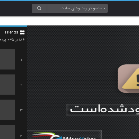
Friends
۲۳۵
۱۸۶
از
ویدئو
1
2
3
4